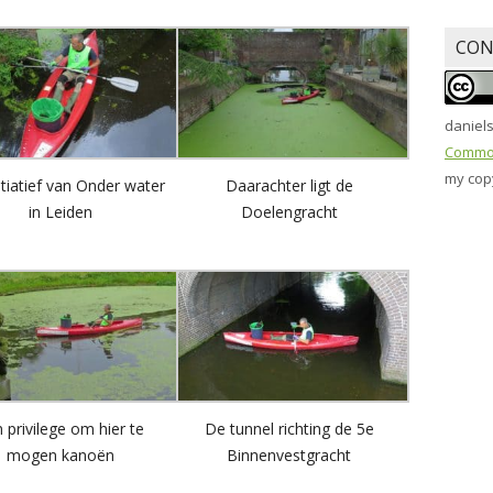
CON
daniel
Common
my copy
itiatief van Onder water
Daarachter ligt de
in Leiden
Doelengracht
 privilege om hier te
De tunnel richting de 5e
mogen kanoën
Binnenvestgracht