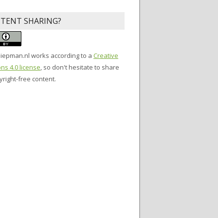
TENT SHARING?
siepman.nl
works according to a
Creative
s 4.0 license
, so don't hesitate to share
right-free content.