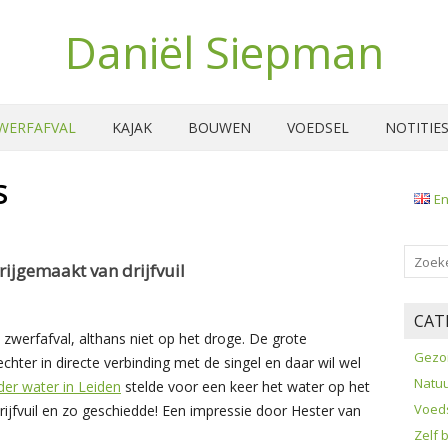
Daniël Siepman
WERFAFVAL
KAJAK
BOUWEN
VOEDSEL
NOTITIE
S
En
rijgemaakt van drijfvuil
CAT
 zwerfafval, althans niet op het droge. De grote
Gezo
chter in directe verbinding met de singel en daar wil wel
Natu
er water in Leiden
stelde voor een keer het water op het
Voed
drijfvuil en zo geschiedde! Een impressie door Hester van
Zelf