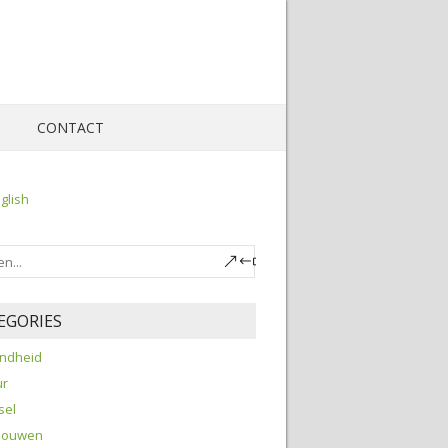
S
CONTACT
glish
EGORIES
ndheid
ur
sel
 bouwen