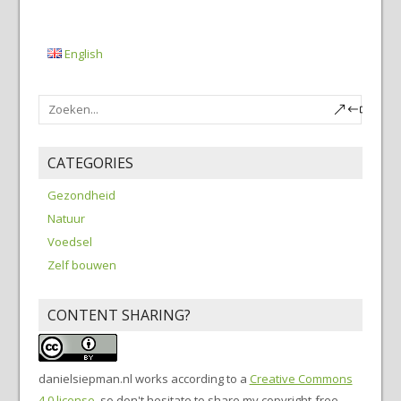
English
CATEGORIES
Gezondheid
Natuur
Voedsel
Zelf bouwen
CONTENT SHARING?
danielsiepman.nl
works according to a
Creative Commons
4.0 license
, so don't hesitate to share my copyright-free