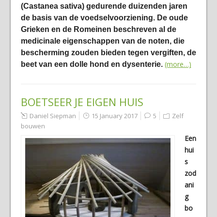
(Castanea sativa) gedurende duizenden jaren
de basis van de voedselvoorziening. De oude
Grieken en de Romeinen beschreven al de
medicinale eigenschappen van de noten, die
bescherming zouden bieden tegen vergiften, de
(more…)
beet van een dolle hond en dysenterie.
BOETSEER JE EIGEN HUIS
Daniel Siepman
15 January 2017
5
Zelf
bouwen
Een
hui
s
zod
ani
g
bo