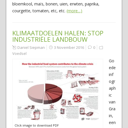
bloemkool, maïs, bonen, uien, erwten, paprika,
courgette, tomaten, etc, etc.
(more…)
KLIMAATDOELEN HALEN: STOP
INDUSTRIËLE LANDBOUW
Daniel Siepman
3 November 2016
0
Voedsel
Go
ede
inf
ogr
aph
ic
van
Gra
in,
een
Click image to download PDF