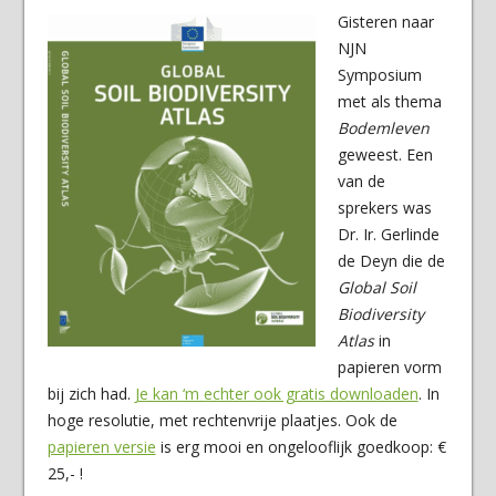
Gisteren naar
NJN
Symposium
met als thema
Bodemleven
geweest. Een
van de
sprekers was
Dr. Ir. Gerlinde
de Deyn die de
Global Soil
Biodiversity
Atlas
in
papieren vorm
bij zich had.
Je kan ‘m echter ook gratis downloaden
. In
hoge resolutie, met rechtenvrije plaatjes. Ook de
papieren versie
is erg mooi en ongelooflijk goedkoop: €
25,- !