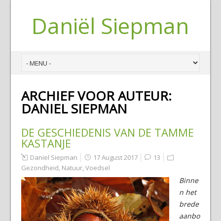
Daniël Siepman
ARCHIEF VOOR AUTEUR:
DANIEL SIEPMAN
DE GESCHIEDENIS VAN DE TAMME
KASTANJE
Daniel Siepman
17 August 2017
13
Gezondheid
,
Natuur
,
Voedsel
Binne
n het
brede
aanbo