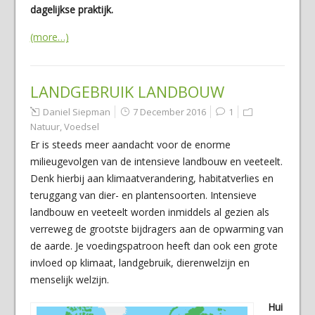
dagelijkse praktijk.
(more…)
LANDGEBRUIK LANDBOUW
Daniel Siepman
7 December 2016
1
Natuur
,
Voedsel
Er is steeds meer aandacht voor de enorme
milieugevolgen van de intensieve landbouw en veeteelt.
Denk hierbij aan klimaatverandering, habitatverlies en
teruggang van dier- en plantensoorten. Intensieve
landbouw en veeteelt worden inmiddels al gezien als
verreweg de grootste bijdragers aan de opwarming van
de aarde. Je voedingspatroon heeft dan ook een grote
invloed op klimaat, landgebruik, dierenwelzijn en
menselijk welzijn.
Hui